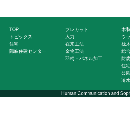
TOP
プレカット
木
トピックス
入力
ウ
住宅
在来工法
枕
隠岐住建センター
金物工法
総
羽柄・パネル加工
防
住
公
冷
Human Communication and Sophis