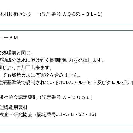
材技術センター（認証番号 ＡＱ-063－Ｂ1－1）
ューＢＭ
で処理前と同じ。
有効成分は水に溶け難く長期間効力を発揮します。
同じように加工出来ます。
しても燃焼ガスに有害物を含みません。
建築基準法で規制されているホルムアルデヒド及びクロルピリ
保存協会認定薬剤（認定番号 Ａ－５０５６）
理構造用製材
査・研究協会（認定番号JLIRA-B・52・16）