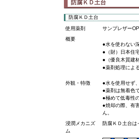
防腐ＫＤ土台
防腐ＫＤ土台
使用薬剤
サンプレザーO
概要
●水を使わない
●（財）日本住
●（優良木質建
●薬剤処理によ
外観・特徴
●水を使用せず
●薬剤は無着色
●極めて低毒性
●焼却の際、有
ん。
浸潤メカニズ
防腐ＫＤ土台は
ム