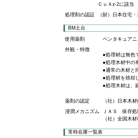
ＣｕＡz-2に該当
処理剤の認証
（財）日本住宅・木
BM土台
使用薬剤
ペンタキュアニ
外観・特徴
●処理材は無色
●処理木材中の
●通常の木材と
●処理材を焼却
●処理木材は、
薬剤の認定
（社）日本木材
浸潤メカニズム
ＪＡＳ 保存処
（社）全国木材検
常時在庫一覧表