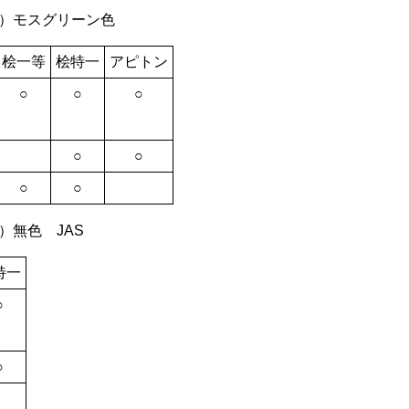
）モスグリーン色
桧一等
桧特一
アピトン
○
○
○
○
○
○
○
）無色 JAS
特一
○
○