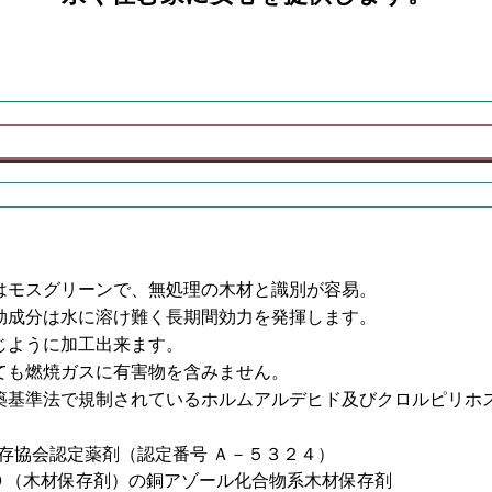
はモスグリーンで、無処理の木材と識別が容易。
効成分は水に溶け難く長期間効力を発揮します。
じように加工出来ます。
ても燃焼ガスに有害物を含みません。
築基準法で規制されているホルムアルデヒド及びクロルピリホ
存協会認定薬剤（認定番号 Ａ－５３２４）
７０（木材保存剤）の銅アゾール化合物系木材保存剤