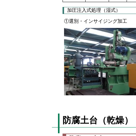
加圧注入式処理（湿式）
①選別・インサイジング加工
防腐土台（乾燥）