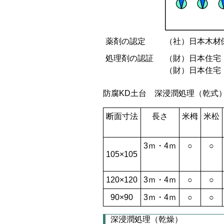
薬剤の認定
（社）日本木材
処理剤の認証
（財）日本住宅・
（財）日本住宅・
防腐KD土台 深浸潤処理（乾式
断面寸法
長さ
米栂
米松
3ｍ・4ｍ
○
○
105×105
120×120
3ｍ・4ｍ
○
○
90×90
3ｍ・4ｍ
○
○
深浸潤処理（乾燥）