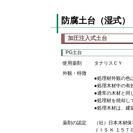
防腐土台（湿式）
加圧注入式土台
PG土台
使用薬剤
タナリスＣＹ
外観・特徴
●処理材外観の色
●処理木材中の有
●通常の木材と同
●処理材を焼却し
●処理木材は、建
薬剤の認定
（社）日本木材保
ＪＩＳ Ｋ １５