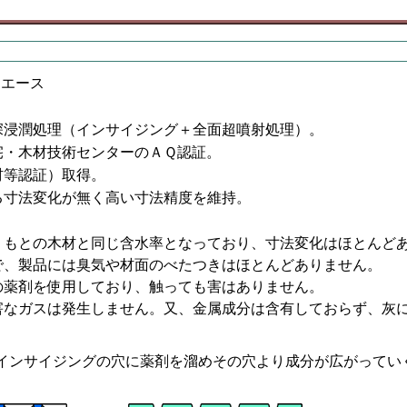
Pエース
深浸潤処理（インサイジング＋全面超噴射処理）。
宅・木材技術センターのＡＱ認証。
材等認証）取得。
る寸法変化が無く高い寸法精度を維持。
、もとの木材と同じ含水率となっており、寸法変化はほとんど
で、製品には臭気や材面のべたつきはほとんどありません。
の薬剤を使用しており、触っても害はありません。
害なガスは発生しません。又、金属成分は含有しておらず、灰
インサイジングの穴に薬剤を溜めその穴より成分が広がってい