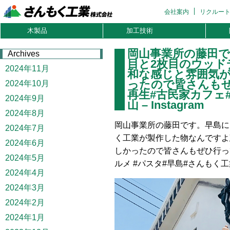
会社案内
リクルー
木製品
加工技術
岡山事業所の藤田
Archives
目と2枚目のウッド
2024年11月
和な感じと雰囲気
ったので皆さんもぜ
2024年10月
再生#古民家カフェ#
2024年9月
山 – Instagram
2024年8月
岡山事業所の藤田です。早島に
2024年7月
く工業が製作した物なんですよ
2024年6月
しかったので皆さんもぜひ行って
2024年5月
ルメ #パスタ#早島#さんもく工
2024年4月
2024年3月
2024年2月
2024年1月