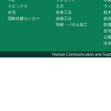
トピックス
入力
ウ
住宅
在来工法
枕
隠岐住建センター
金物工法
総
羽柄・パネル加工
防
住
公
冷
Human Communication and Sophis